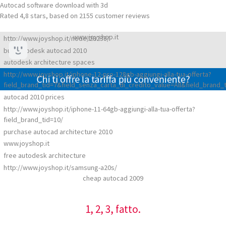
Autocad software download with 3d
Rated
4,8
stars, based on
2155
customer reviews
www.joyshop.it
http://www.joyshop.it/node/28238/
buy autodesk autocad 2010
autodesk architecture spaces
http://www.joyshop.it/iphone-12-pro-128gb-aggiungi-alla-tua-offerta?
field_brand_tid=7&field_senza_carta_di_credito_value=All&field_brand_t
autocad 2010 prices
http://www.joyshop.it/iphone-11-64gb-aggiungi-alla-tua-offerta?
field_brand_tid=10/
purchase autocad architecture 2010
www.joyshop.it
free autodesk architecture
http://www.joyshop.it/samsung-a20s/
cheap autocad 2009
1, 2, 3, fatto.