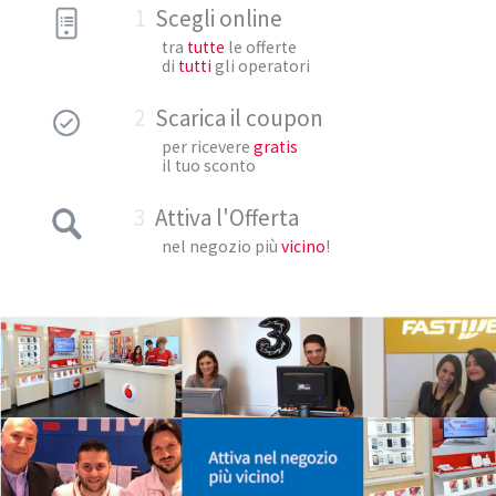
1
Scegli online
tra
tutte
le offerte
di
tutti
gli operatori
2
Scarica il coupon
per ricevere
gratis
il tuo sconto
3
Attiva l'Offerta
nel negozio più
vicino
!