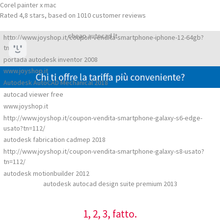
Corel painter x mac
Rated
4,8
stars, based on
1010
customer reviews
cheap autocad lt
http://www.joyshop.it/coupon-vendita-smartphone-iphone-12-64gb?
tn=59/
portada autodesk inventor 2008
www.joyshop.it
Autodesk AutoCAD Mechanical 2018
autocad viewer free
www.joyshop.it
http://www.joyshop.it/coupon-vendita-smartphone-galaxy-s6-edge-
usato?tn=112/
autodesk fabrication cadmep 2018
http://www.joyshop.it/coupon-vendita-smartphone-galaxy-s8-usato?
tn=112/
autodesk motionbuilder 2012
autodesk autocad design suite premium 2013
1, 2, 3, fatto.