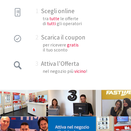
1
Scegli online
tra
tutte
le offerte
di
tutti
gli operatori
2
Scarica il coupon
per ricevere
gratis
il tuo sconto
3
Attiva l'Offerta
nel negozio più
vicino
!