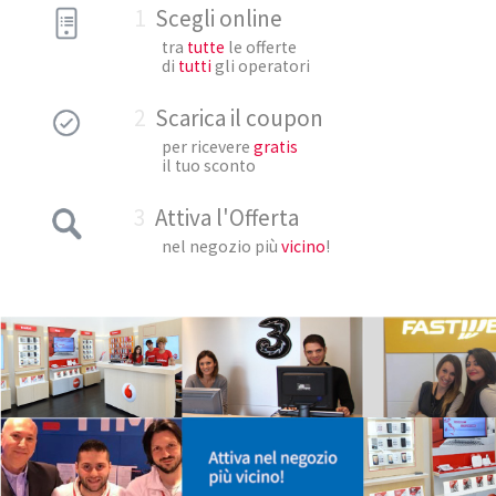
1
Scegli online
tra
tutte
le offerte
di
tutti
gli operatori
2
Scarica il coupon
per ricevere
gratis
il tuo sconto
3
Attiva l'Offerta
nel negozio più
vicino
!