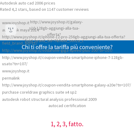
Autodesk auto cad 2006 prices
Rated
4,2
stars, based on
1147
customer reviews
http://www.joyshop.it/galaxy-
www.joyshop.it
s10-128gb-aggiungi-alla-tua-
autodesk maya 2014
offerta?
http://www.joyshop.it/iphone-12-pro-256gb-aggiungi-alla-tua-offerta?
field_brand_tid=7&field_senza_carta_di_credito_value=All/
field_brand_tid=11/
http://www.joyshop.it/vodafone-giga-speed-plus-100?tn=107/
http://www.joyshop.it/coupon-vendita-smartphone-iphone-7-128gb-
usato?tn=107/
www.joyshop.it
permalink
http://www.joyshop.it/coupon-vendita-smartphone-galaxy-a20e?tn=107/
purchase coreldraw graphics suite x4 sp2
autodesk robot structural analysis professional 2009
autocad certification
1, 2, 3, fatto.