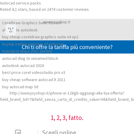
Autocad service packs
Rated
4,1
stars, based on
2474
customer reviews
www.joyshop.it
CorelDraw Graphics Suite X3 oem
affiche de autodesk
buy cheap coreldraw graphics suite x4 sp2
buying earlier versions of autocad
Autodesk Maya 2011 (64-bit)
autocad dwg to unnamed block
autodesk autocad 2020
best price corel videostudio pro x3
buy cheap software autocad lt 2011
buy autocad map 3d
http://www.joyshop.it/iphone-xr-128gb-aggiungi-alla-tua-offerta?
field_brand_tid=7&field_senza_carta_di_credito_value=All&field_brand_ti
1, 2, 3, fatto.
1
Scegli online