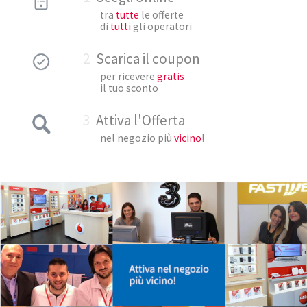
tra
tutte
le offerte
di
tutti
gli operatori
2
Scarica il coupon
per ricevere
gratis
il tuo sconto
3
Attiva l'Offerta
nel negozio più
vicino
!