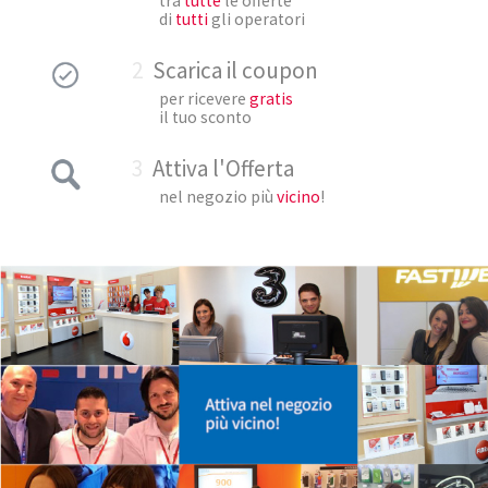
tra
tutte
le offerte
di
tutti
gli operatori
2
Scarica il coupon
per ricevere
gratis
il tuo sconto
3
Attiva l'Offerta
nel negozio più
vicino
!