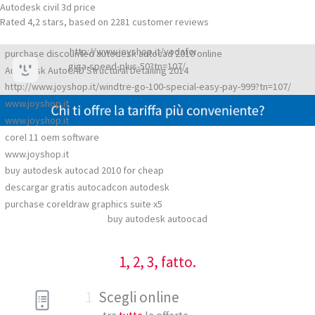
Autodesk civil 3d price
Rated
4,2
stars, based on
2281
customer reviews
http://www.joyshop.it/vodafone-
purchase discounted autodesk autocad 2010 online
giga-speed-plus-50?tn=107/
Autodesk AutoCAD Structural Detailing 2014
http://www.joyshop.it/windtre-go-100-special-easy-pay-999?tn=107/
www.joyshop.it
www.joyshop.it
corel 11 oem software
www.joyshop.it
buy autodesk autocad 2010 for cheap
descargar gratis autocadcon autodesk
purchase coreldraw graphics suite x5
buy autodesk autoocad
1, 2, 3, fatto.
1
Scegli online