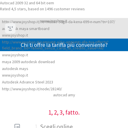
Autocad 2009 32 and 64 bit oem
Rated
4,5
stars, based on
1496
customer reviews
www.joyshop.it
http://www.joyshop.it/ho-mobile-50gb-da-kena-699-n-num?tn=107/
autodesk maya smartboard
www.joyshop.it
http://www.joyshop.it/samsung-a21s-aggiungi-alla-tua-offerta?
field_brand_tid=7&field_senza_carta_di_credito_value=All/
www.joyshop.it
maya 2009 autodesk download
autodesk mays
www.joyshop.it
Autodesk Advance Steel 2023
http://www.joyshop.it/node/28240/
autocad amy
1, 2, 3, fatto.
1
Scegli online