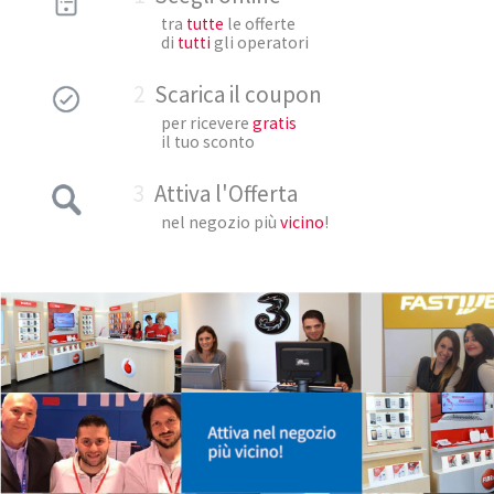
tra
tutte
le offerte
di
tutti
gli operatori
2
Scarica il coupon
per ricevere
gratis
il tuo sconto
3
Attiva l'Offerta
nel negozio più
vicino
!