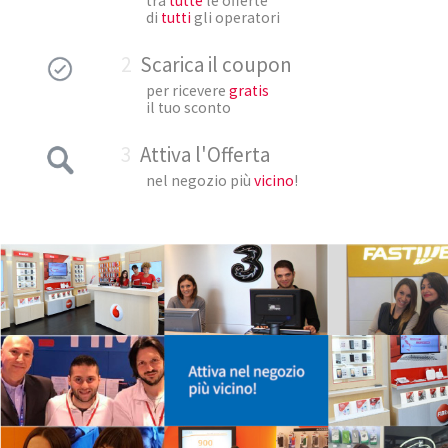
tra
tutte
le offerte
di
tutti
gli operatori
2
Scarica il coupon
per ricevere
gratis
il tuo sconto
3
Attiva l'Offerta
nel negozio più
vicino
!