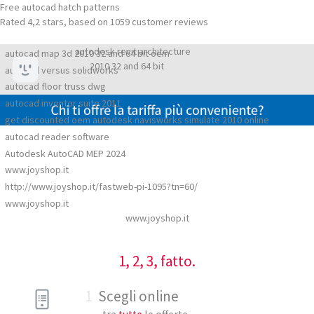
Free autocad hatch patterns
Rated
4,2
stars, based on
1059
customer reviews
autodesk revit architecture
autocad map 3d 2010 32 and 64 bit oem
2010 32 and 64 bit
autocad versus solidworks
autocad floor truss dwg
autocad inventor suite 2011
get discounted oem autodesk navisworks simulate 2010 online
autocad reader software
Autodesk AutoCAD MEP 2024
www.joyshop.it
http://www.joyshop.it/fastweb-pi-1095?tn=60/
www.joyshop.it
www.joyshop.it
1, 2, 3, fatto.
1
Scegli online